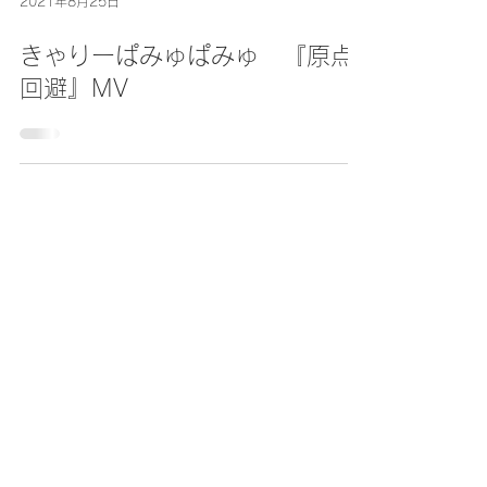
2021年8月25日
きゃりーぱみゅぱみゅ 『原点
回避』MV