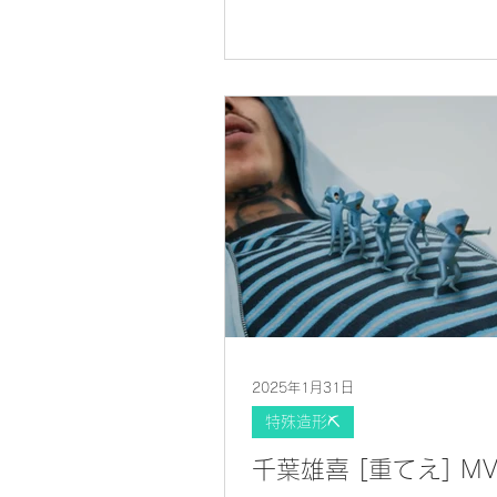
2025年1月31日
特殊造形⛏
千葉雄喜 [重てえ] M