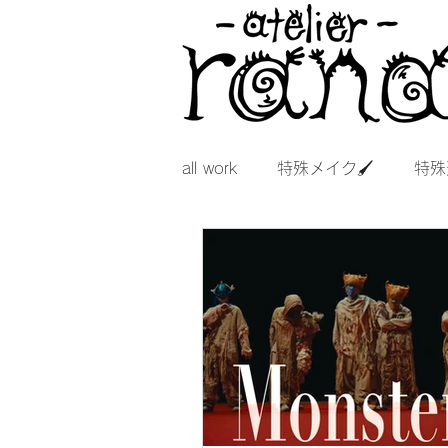
all work
特殊メイク🖌
特殊