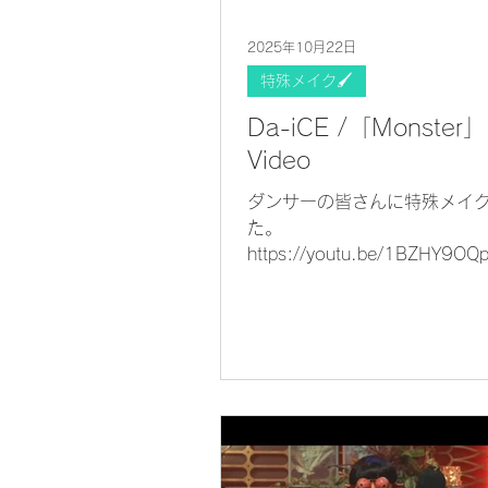
2025年10月22日
特殊メイク🖌
Da-iCE /「Monster」
Video
ダンサーの皆さんに特殊メイ
た。
https://youtu.be/1BZHY9OQ
si=s4_X6O54EZRFxwQw