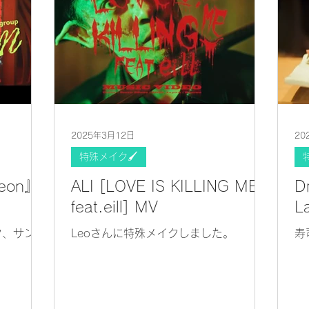
2025年3月12日
20
特殊メイク🖌
eon』
ALI [LOVE IS KILLING ME
D
feat.eill] MV
La
ク、サング
Leoさんに特殊メイクしました。
寿