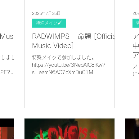
2025年7月25日
20
特殊メイク🖌
Music
RADWIMPS - 命題 [Official
Music Video]
中
クしまし
特殊メイクで参加しました。
https://youtu.be/3NepAfC8iKw?
ア
p2E?
si=eemN6AC7cXmDuC1M
に