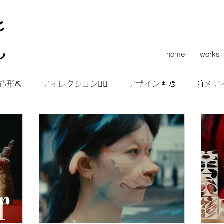
home
works
造形⛏
ディレクション👯‍♀️
デザイン👩‍🎨
📰メデ