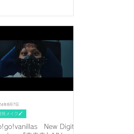
24年8月7日
特殊メイク🖌
o!go!vanillas New Digital