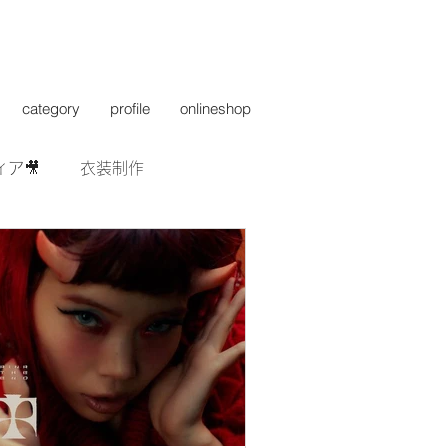
category
profile
onlineshop
ィア🎥
衣装制作