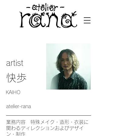
​artist
​快歩
KAIHO
​atelier-rana
​業務内容 特殊メイク・造形・衣装に
関わるディレクションおよびデザイ
ン・制作