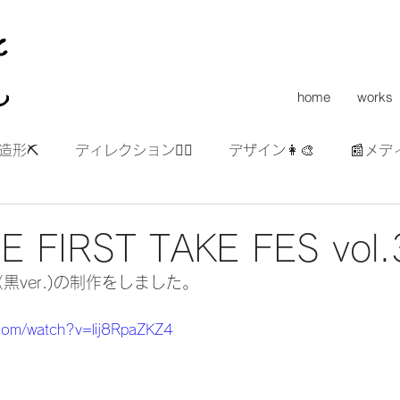
home
works
造形⛏
ディレクション👯‍♀️
デザイン👩‍🎨
📰メデ
E FIRST TAKE FES vol.
黒ver.)の制作をしました。
.com/watch?v=lij8RpaZKZ4