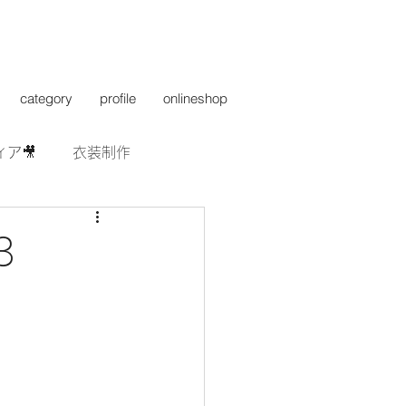
category
profile
onlineshop
ィア🎥
衣装制作
3