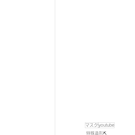
マスク
youtube
特殊造形⛏