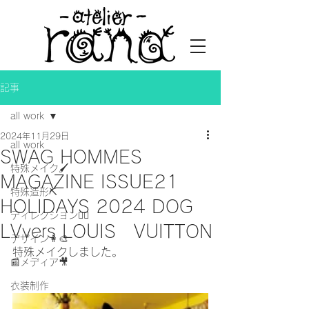
記事
all work
2024年11月29日
all work
SWAG HOMMES
特殊メイク🖌
MAGAZINE ISSUE21
特殊造形⛏
HOLIDAYS 2024 DOG
ディレクション👯‍♀️
LVvers LOUIS VUITTON
デザイン👩‍🎨
特殊メイクしました。
📰メディア🎥
衣装制作