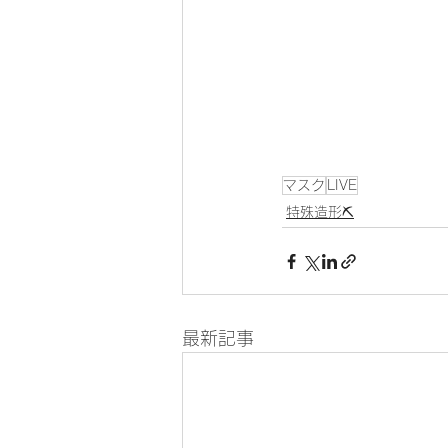
マスク
LIVE
特殊造形⛏
最新記事