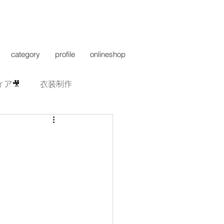
category
profile
onlineshop
ィア🎥
衣装制作