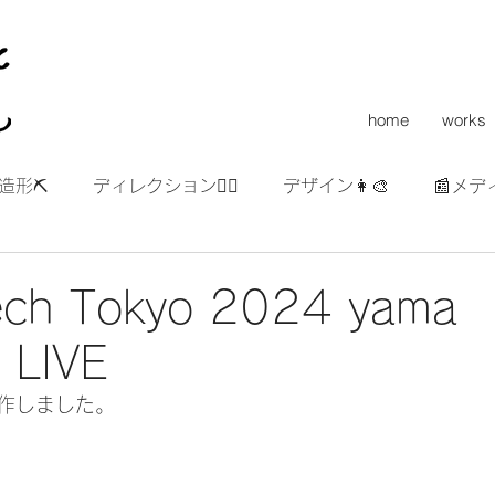
home
works
造形⛏
ディレクション👯‍♀️
デザイン👩‍🎨
📰メデ
ech Tokyo 2024 yama
 LIVE
作しました。