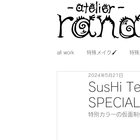
all work
特殊メイク🖌
特殊
2024年5月21日
SusHi T
SPECIAL
特別カラーの仮面制