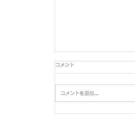
コメント
コメントを追加…
LuckyFes'25 アートディレ
クター