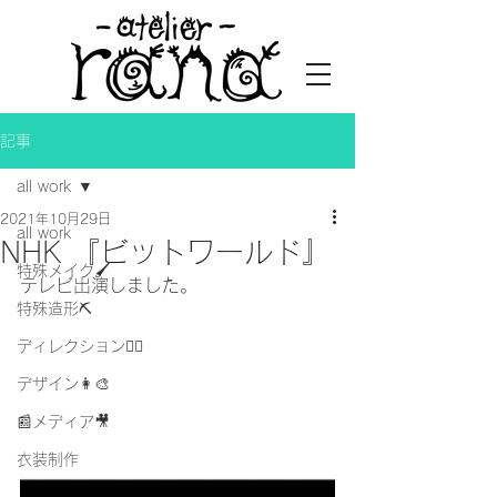
記事
all work
2021年10月29日
all work
NHK 『ビットワールド』
特殊メイク🖌
テレビ出演しました。
特殊造形⛏
ディレクション👯‍♀️
デザイン👩‍🎨
📰メディア🎥
衣装制作