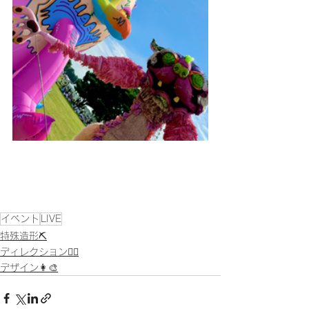
イベント
LIVE
特殊造形⛏
ディレクション👯‍♀️
デザイン👩‍🎨