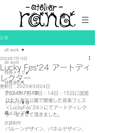
記事
all work
2024年7月15日
all work
Lucky Fes’24 アートディ
特殊メイク🖌
レクター
特殊造形⛏
更新日：
2025年5月24日
ディレクション👯‍♀️
2024年7月13日・14日・15日に国営
ひたち海浜公園で開催した音楽フェス
デザイン👩‍🎨
＜LuckyFes'24＞
にてアートディレク
📰メディア🎥
ターをさせて頂きました。
衣装制作
バルーンデザイン、パネルデザイン、