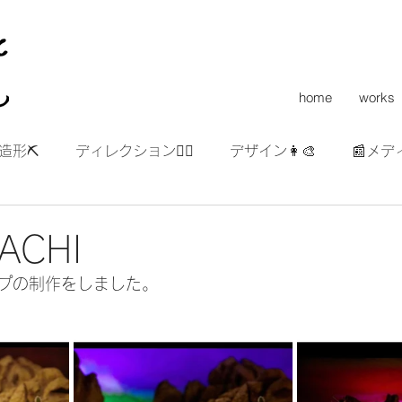
home
works
造形⛏
ディレクション👯‍♀️
デザイン👩‍🎨
📰メデ
ACHI
プの制作をしました。