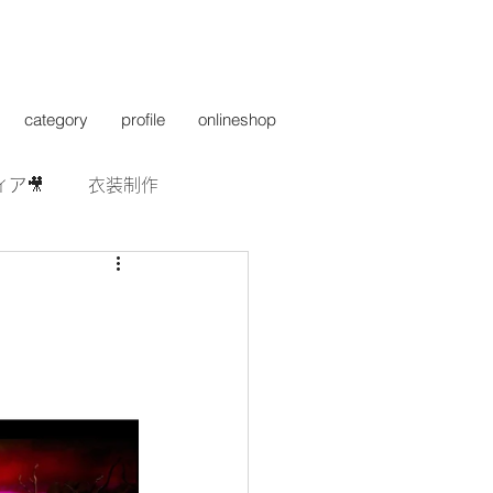
category
profile
onlineshop
ィア🎥
衣装制作