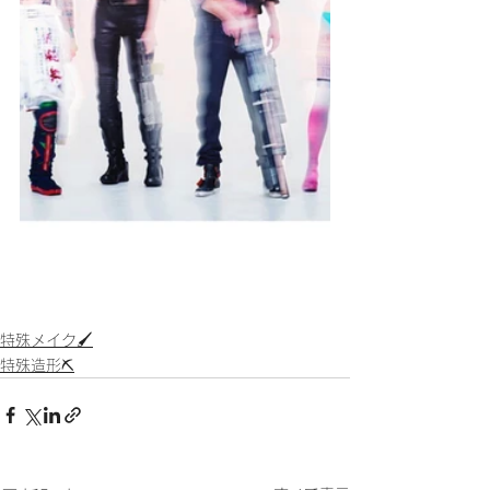
特殊メイク🖌
特殊造形⛏