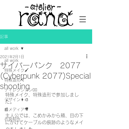
記事
all work
2021年2月1日
all work
サイバーパンク 2077
特殊メイク🖌
(Cyberpunk 2077)Special
特殊造形⛏
shooting
ディレクション👯‍♀️
特殊メイク、特殊造形で参加しまし
デザイン👩‍🎨
た。
📰メディア🎥
主人公では、こめかみから頬、目の下
衣装制作
にかけてケーブルの痕跡のようなメイ