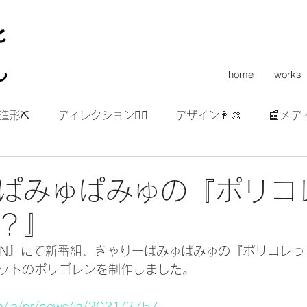
home
works
造形⛏
ディレクション👯‍♀️
デザイン👩‍🎨
📰メデ
ぱみゅぱみゅの『ポリコ
？』
VISION』にて新番組、きゃりーぱみゅぱみゅの『ポリコレ
ットのポリゴレンを制作しました。
om/ja/pr/news/ja/2021/3757