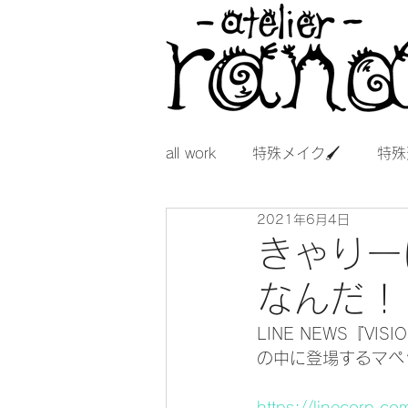
all work
特殊メイク🖌
特殊
2021年6月4日
きゃりー
なんだ！
LINE NEWS『
の中に登場するマペ
https://linecorp.c