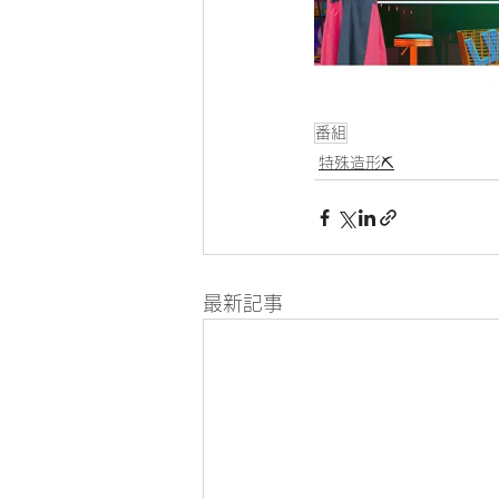
番組
特殊造形⛏
最新記事