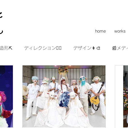
home
works
造形⛏
ディレクション👯‍♀️
デザイン👩‍🎨
📰メデ