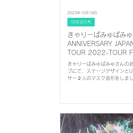
2023年10月19日
特殊造形⛏
きゃりーぱみゅぱみゅ 
ANNIVERSARY JAPA
TOUR 2022-TOUR F
UMA 105@日本武道
きゃりーぱみゅぱみゅさんの
ブにて、ステージデザインとU
サー２人のマスク造形をしま