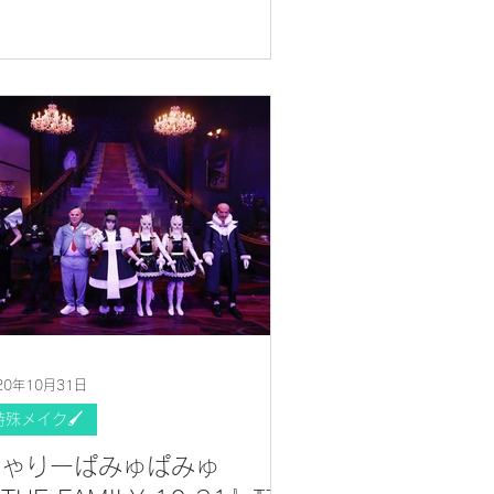
20年10月31日
特殊メイク🖌
きゃりーぱみゅぱみゅ