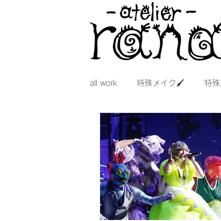
all work
特殊メイク🖌
特殊