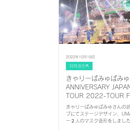
2022年10月19日
特殊造形⛏
きゃりーぱみゅぱみゅ 
ANNIVERSARY JAPA
TOUR 2022-TOUR F
UMA 105@日本武道
きゃりーぱみゅぱみゅさんの
ブにてステージデザイン、UM
ー２人のマスク造形をしまし