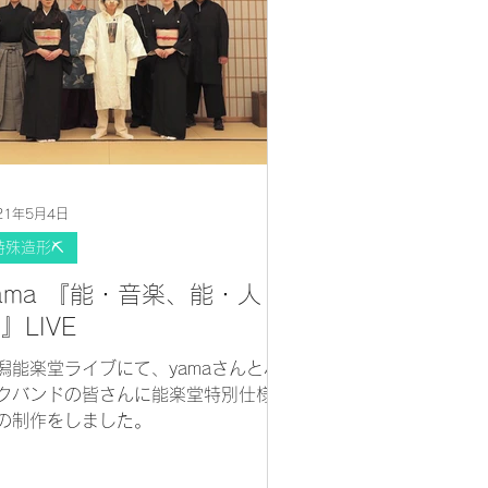
21年5月4日
特殊造形⛏
ama 『能・音楽、能・人
』LIVE
潟能楽堂ライブにて、yamaさんとバ
クバンドの皆さんに能楽堂特別仕様仮
の制作をしました。