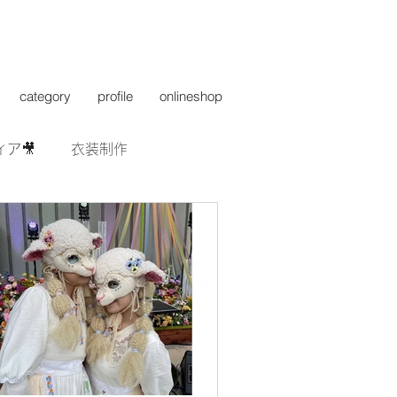
category
profile
onlineshop
ィア🎥
衣装制作