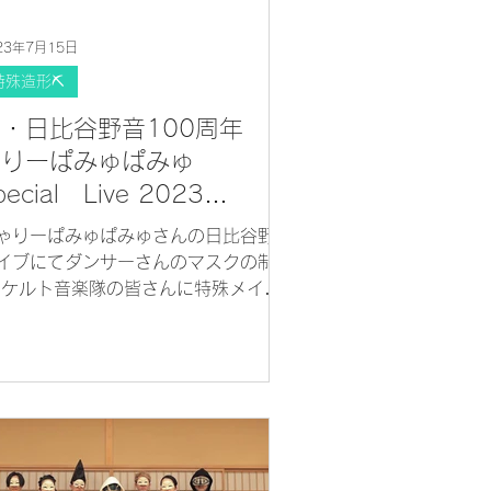
23年7月15日
特殊造形⛏
・日比谷野音100周年 き
ゃりーぱみゅぱみゅ
pecial Live 2023
Midnight Sun』
ゃりーぱみゅぱみゅさんの日比谷野音
イブにてダンサーさんのマスクの制作
 ケルト音楽隊の皆さんに特殊メイク
しました。