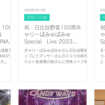
2023年7月15日
20
特殊メイク🖌
10th
祝・日比谷野音100周年 き
祝
N
ゃりーぱみゅぱみゅ
INAL-
Special Live 2023
S
館
『Midnight Sun』
『
武道館ライ
きゃりーぱみゅぱみゅさん日比谷野音ラ
き
MAダン
イブにてダンサーさんのマスクの制作と
ラ
した。
ケルト音楽隊の皆さんに特殊メイクをし
と
ました。
を