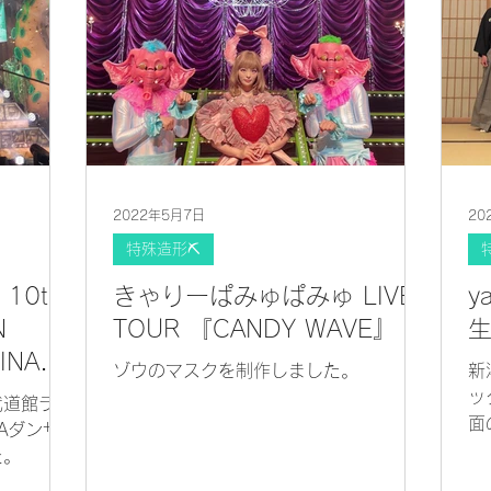
2022年5月7日
20
特殊造形⛏
10th
きゃりーぱみゅぱみゅ LIVE
y
N
TOUR 『CANDY WAVE』
生
INAL-
ゾウのマスクを制作しました。
新
館
ッ
武道館ライ
面
Aダンサ
た。