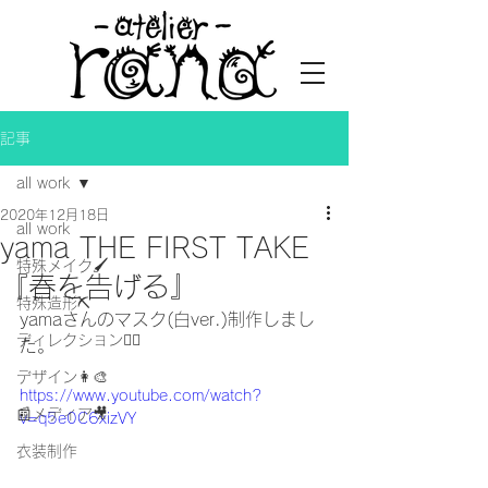
記事
all work
2020年12月18日
all work
yama THE FIRST TAKE
特殊メイク🖌
『春を告げる』
特殊造形⛏
yamaさんのマスク(白ver.)制作しまし
ディレクション👯‍♀️
た。
デザイン👩‍🎨
https://www.youtube.com/watch?
📰メディア🎥
v=q5e0C6xizVY
衣装制作