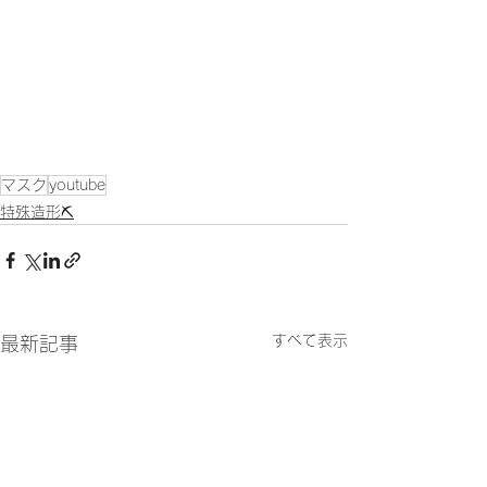
マスク
youtube
特殊造形⛏
すべて表示
最新記事