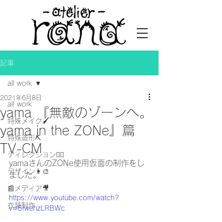
記事
all work
2021年6月8日
all work
yama 『無敵のゾーンへ。
特殊メイク🖌
yama in the ZONe』篇
特殊造形⛏
TV-CM
ディレクション👯‍♀️
yamaさんのZONe使用仮面の制作をし
デザイン👩‍🎨
ました。
📰メディア🎥
https://www.youtube.com/watch?
衣装制作
v=6rwehzLRBWc