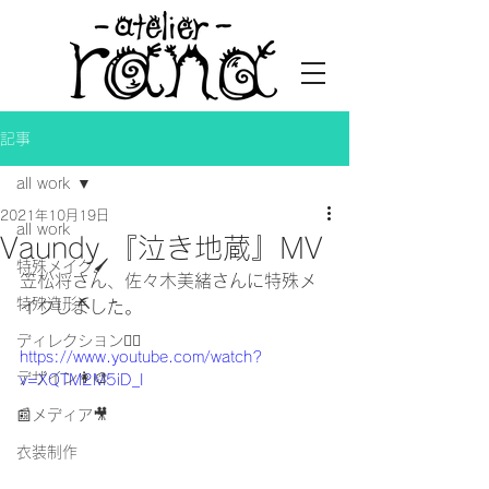
記事
all work
2021年10月19日
all work
Vaundy 『泣き地蔵』MV
特殊メイク🖌
笠松将さん、佐々木美緒さんに特殊メ
特殊造形⛏
イクしました。
ディレクション👯‍♀️
https://www.youtube.com/watch?
デザイン👩‍🎨
v=XQTM2M5iD_I
📰メディア🎥
衣装制作