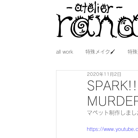
all work
特殊メイク🖌
特殊
2020年11月2日
SPARK!
MURDE
マペット制作しまし
https://www.youtub