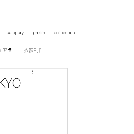
category
profile
onlineshop
ィア🎥
衣装制作
KYO