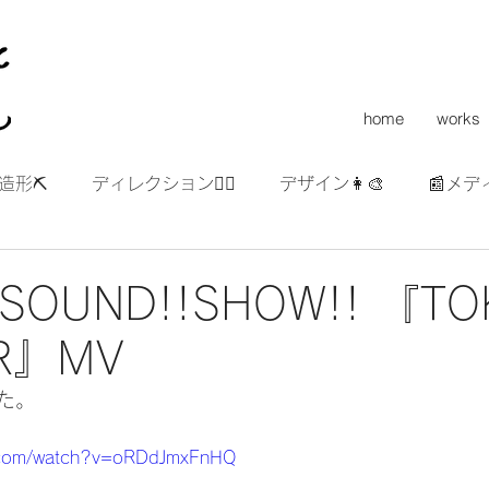
home
works
造形⛏
ディレクション👯‍♀️
デザイン👩‍🎨
📰メデ
!SOUND!!SHOW!! 『TO
R』MV
た。
e.com/watch?v=oRDdJmxFnHQ