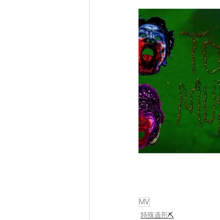
MV
特殊造形⛏