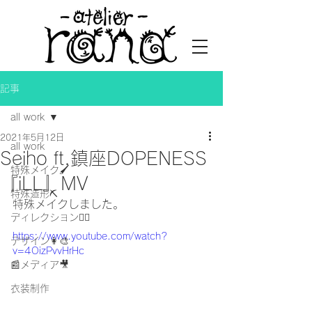
記事
all work
2021年5月12日
all work
Seiho ft.鎮座DOPENESS
特殊メイク🖌
『iLL』MV
特殊造形⛏
特殊メイクしました。
ディレクション👯‍♀️
https://www.youtube.com/watch?
デザイン👩‍🎨
v=4OizPvvHrHc
📰メディア🎥
衣装制作