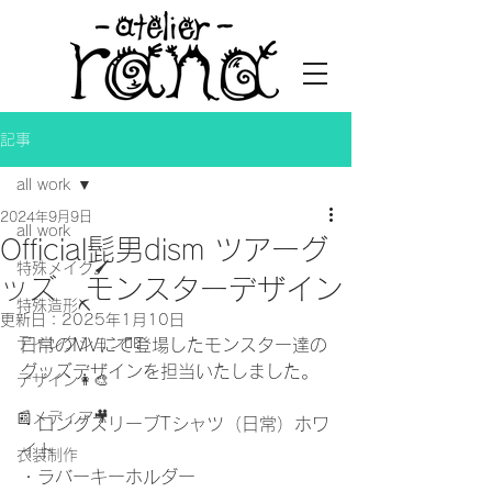
記事
all work
2024年9月9日
all work
Official髭男dism ツアーグ
特殊メイク🖌
ッズ モンスターデザイン
特殊造形⛏
更新日：
2025年1月10日
ディレクション👯‍♀️
日常のMVにて登場したモンスター達の
グッズデザインを担当いたしました。
デザイン👩‍🎨
📰メディア🎥
・ロングスリーブTシャツ（日常）ホワ
イト
衣装制作
・ラバーキーホルダー