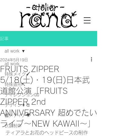
記事
all work
2024年5月19日
all work
FRUITS ZIPPER
特殊メイク🖌
5/18(土)・19(日)日本武
特殊造形⛏
道館公演「FRUITS
ディレクション👯‍♀️
ZIPPER 2nd
デザイン👩‍🎨
ANNIVERSARY 超めでたい
📰メディア🎥
ライブ〜NEW KAWAII〜」
衣装制作
ティアラとお花のヘッドピースの制作