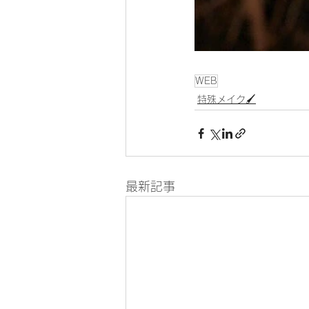
WEB
特殊メイク🖌
最新記事