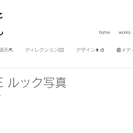
home
works
造形⛏
ディレクション👯‍♀️
デザイン👩‍🎨
📰メデ
RE ルック写真
。