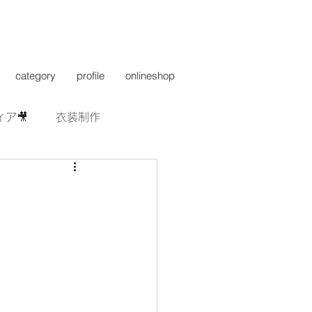
category
profile
onlineshop
ィア🎥
衣装制作