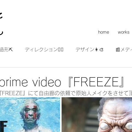
home
works
造形⛏
ディレクション👯‍♀️
デザイン👩‍🎨
📰メデ
prime video『FREEZE』
me番組『FREEZE』にて自由廊の依頼で原始人メイクをさせ