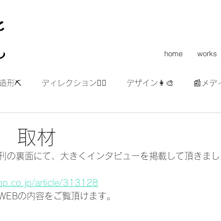
home
works
造形⛏
ディレクション👯‍♀️
デザイン👩‍🎨
📰メデ
 取材
の朝刊の裏面にて、大きくインタビューを掲載して頂きまし
np.co.jp/article/313128
WEBの内容をご覧頂けます。