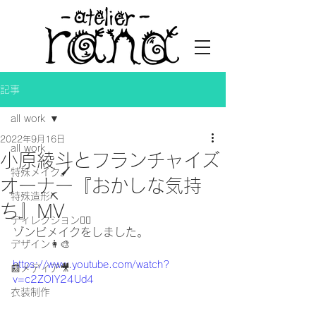
記事
all work
2022年9月16日
all work
小原綾斗とフランチャイズ
特殊メイク🖌
オーナー『おかしな気持
特殊造形⛏
ち』MV
ディレクション👯‍♀️
ゾンビメイクをしました。
デザイン👩‍🎨
https://www.youtube.com/watch?
📰メディア🎥
v=c2ZOIY24Ud4
衣装制作