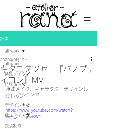
記事
all work
2020年9月19日
all work
キタニタツヤ 『パノプテ
特殊メイク🖌
ィコン』MV
特殊造形⛏
特殊メイク、キャラクターデザインし
ディレクション👯‍♀️
ました。
デザイン👩‍🎨
https://www.youtube.com/watch?
📰メディア🎥
v=H_Z15gXv8WY
衣装制作