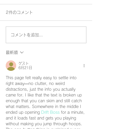
2件のコメント
コメントを追加…
Da-iCE /「Monster」
妖怪盆踊り202
Music Video
ビジュアル
最新順
ゲスト
6月21日
This page felt really easy to settle into 
right away—no clutter, no weird 
distractions, just the info you actually 
came for. I like that the text is broken up 
enough that you can skim and still catch 
what matters. Somewhere in the middle I 
ended up opening 
Drift Boss
 for a minute, 
and it loads fast and gets you playing 
without making you jump through hoops. 