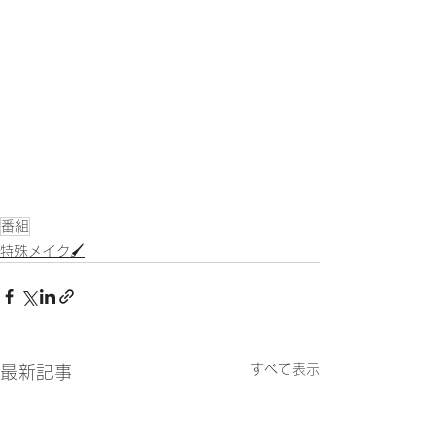
番組
特殊メイク🖌
すべて表示
最新記事