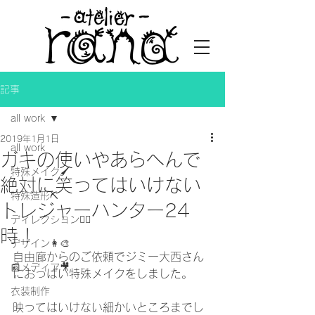
記事
all work
2019年1月1日
all work
ガキの使いやあらへんで
特殊メイク🖌
絶対に笑ってはいけない
特殊造形⛏
トレジャーハンター24
ディレクション👯‍♀️
時！
デザイン👩‍🎨
自由廊からのご依頼でジミー大西さん
📰メディア🎥
におっぱい特殊メイクをしました。
衣装制作
映ってはいけない細かいところまでし