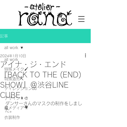
記事
all work
2024年1月10日
all work
アイナ・ジ・エンド
特殊メイク🖌
『BACK TO THE (END)
特殊造形⛏
SHOW』＠渋谷LINE
ディレクション👯‍♀️
CUBE
デザイン👩‍🎨
ダンサーさんのマスクの制作をしまし
📰メディア🎥
た。
衣装制作