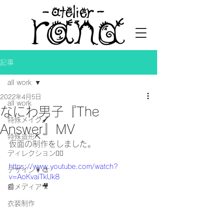
記事
all work
2022年4月5日
all work
なにわ男子『The
特殊メイク🖌
Answer』MV
特殊造形⛏
仮面の制作をしました。
ディレクション👯‍♀️
https://www.youtube.com/watch?
デザイン👩‍🎨
v=AoKvaiTkUk8
📰メディア🎥
衣装制作