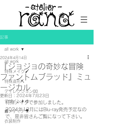
記事
all work
2024年4月14日
all work
『ジョジョの奇妙な冒険
特殊メイク🖌
ファントムブラッド』ミュ
特殊造形⛏
ージカル
ディレクション👯‍♀️
更新日：
2024年7月23日
デザイン👩‍🎨
特殊メイクで参加しました。
2024年12月にはBlu-ray発売予定なの
📰メディア🎥
で、是非皆さんご覧になって下さい。
衣装制作