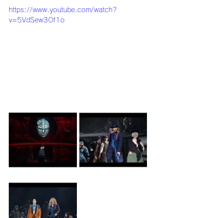
https://www.youtube.com/watch?
v=5VdSew3Of1o