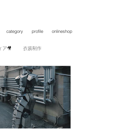
category
profile
onlineshop
ィア🎥
衣装制作