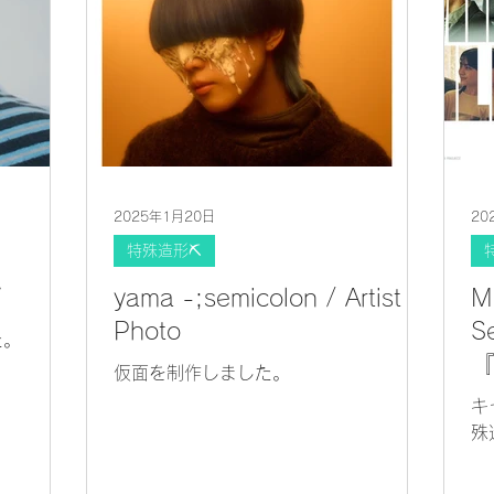
来年も楽
vQ?
2025年1月20日
20
特殊造形⛏
V
yama -;semicolon / Artist
M
Photo
S
た。
仮面を制作しました。
キ
殊