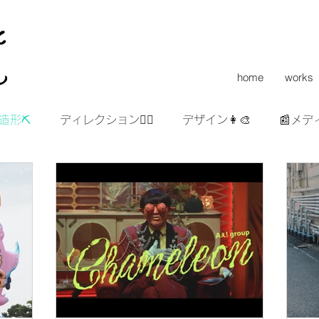
home
works
造形⛏
ディレクション👯‍♀️
デザイン👩‍🎨
📰メデ