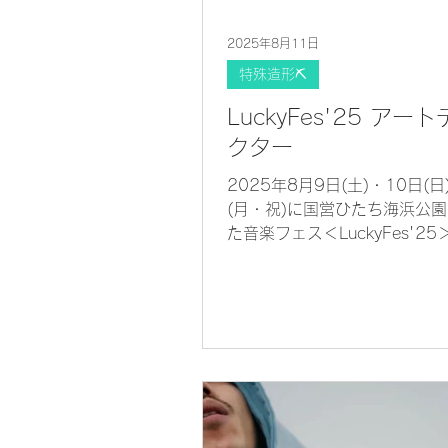
2025年8月11日
特殊造形⛏
LuckyFes'25 アー
クター
2025年8月9日(土)・10日(日
(月・祝)に国営ひたち海浜公
た音楽フェス＜LuckyFes'2
トディレクターをさせていた
た。 バルーンデザイン、パネ
ン、ラッキーモンスター人形
のアートなど、様々な作品を
ました。 また、今年は新たに
モンスターのグッズ販売も行
着ぐるみやバルーンの数も増
りもパワーアップした空間に