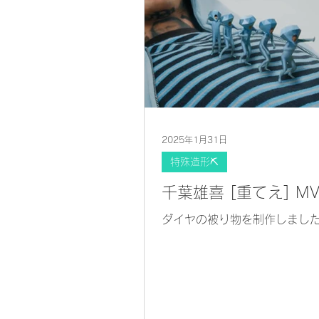
でき、大変光栄でした。 また
しみです！
https://youtu.be/2yJdQJ5ov
si=GF94sElRvsn_IPct
2025年1月31日
特殊造形⛏
千葉雄喜 [重てえ] M
ダイヤの被り物を制作しまし