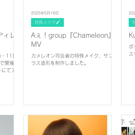
2025年5月16日
20
特殊メイク🖌
トディレ
Aぇ！group『Chameleon』
K
MV
ポ
ス
)・11日
カメレオン司会者の特殊メイク、サング
園で開催し
ラス造形を制作しました。
5＞にてアー
だきまし
ルデザイ
、大きな顔
制作いたし
ラッキー
いました。
え、去年よ
することが