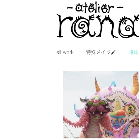
all work
特殊メイク🖌
特殊