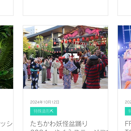
2024年10月12日
20
特殊造形⛏
ッシン
たちかわ妖怪盆踊り
F